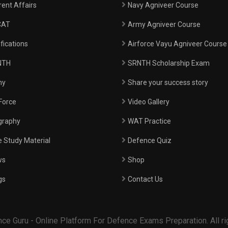
rent Affairs
Navy Agniveer Course
CAT
Army Agniveer Course
ifications
Airforce Vayu Agniveer Course
NTH
SRNTH Scholarship Exam
my
Share your success story
 Force
Video Gallery
graphy
WAT Practice
e Study Material
Defence Quiz
ws
Shop
gs
Contact Us
e Guru - Online Platform For Defence Exams Preparation. All ri